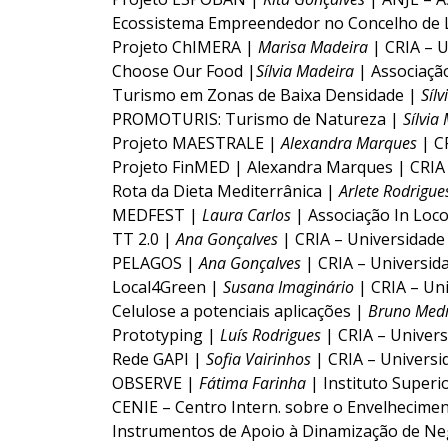
Ecossistema Empreendedor no Concelho de
Projeto ChIMERA |
Marisa Madeira
| CRIA – 
Choose Our Food |
Sílvia Madeira
| Associaçã
Turismo em Zonas de Baixa Densidade |
Síl
PROMOTURIS: Turismo de Natureza |
Sílvia
Projeto MAESTRALE |
Alexandra Marques
| C
Projeto FinMED | Alexandra Marques | CRIA 
Rota da Dieta Mediterrânica |
Arlete Rodrigu
MEDFEST |
Laura Carlos
| Associação In Loc
TT 2.0 |
Ana Gonçalves
| CRIA – Universidade
PELAGOS |
Ana Gonçalves
| CRIA – Universid
Local4Green |
Susana Imaginário
| CRIA – Un
Celulose a potenciais aplicações |
Bruno Med
Prototyping |
Luís Rodrigues
| CRIA – Univer
Rede GAPI |
Sofia Vairinhos
| CRIA – Universi
OBSERVE |
Fátima Farinha
| Instituto Super
CENIE – Centro Intern. sobre o Envelhecime
Instrumentos de Apoio à Dinamização de Ne