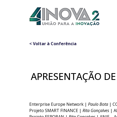
< Voltar à Conferência
APRESENTAÇÃO DE 
Enterprise Europe Network |
Paulo Bota
| C
Projeto SMART FINANCE |
Rita Gonçalves
| A
Projeto ESPOBAN |
Rita Gonçalves
| ANJE – A