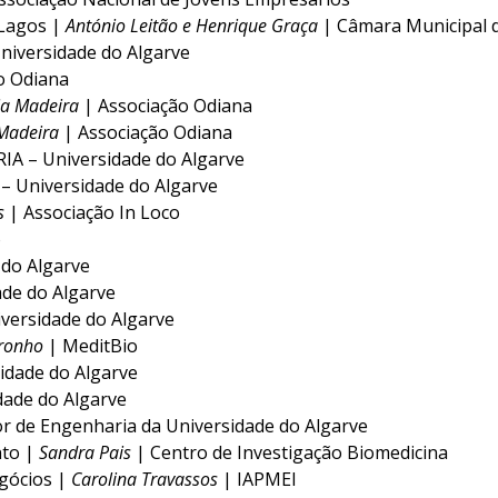
 Lagos |
António Leitão e Henrique Graça
| Câmara Municipal 
Universidade do Algarve
o Odiana
via Madeira
| Associação Odiana
 Madeira
| Associação Odiana
RIA – Universidade do Algarve
– Universidade do Algarve
es
| Associação In Loco
o
 do Algarve
ade do Algarve
iversidade do Algarve
ronho
| MeditBio
sidade do Algarve
dade do Algarve
ior de Engenharia da Universidade do Algarve
nto |
Sandra Pais
| Centro de Investigação Biomedicina
gócios |
Carolina Travassos
| IAPMEI